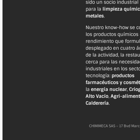
sido un socio industrial
para la
limpieza químic
metales
.
Nuestro know-how se c
los productos químicos 
rendimiento que formu
desplegado en cuatro ár
de la actividad, la resta
cerca para las necesid
industriales en los sect
tecnología:
productos
farmacéuticos y cosmét
la
energía nuclear
,
Crio
Alto Vacío
,
Agri-aliment
Calderería
.
CHIMIMECA SAS – 17 Bvd Marce