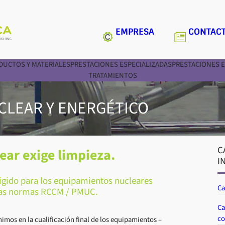
EMPRESA
CONTAC
DUCTOS Y MATERIALES
PRESTACIONES ESPECIALIZADAS
PRESTACIONES E
TRATAMIENTOS
LEAR Y ENERGÉTICO
C
ear exige limpieza.
I
xigido para los equipamientos nucleares
Ca
las normas RCCM / PMUC.
Ca
co
nimos en la cualificación final de los equipamientos –