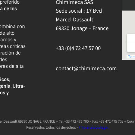
Chimimeca SAS
 preferido
a de los
Sede social : 17 Bvd
Marcel Dassault
ombina con
69330 Jonage – France
de alto
lamos y
eas críticas
+33 (0)4 72 47 57 00
uración de
ades
ores de alta
contact@chimimeca.com
icos
,
genia
, U
ltra-
os y
l Dassault 69330 JONAGE FRANCE – Tel +33 472 475 700 – Fax +33 472 475 709 – Cou
Reservados todos los derechos –
Información legal