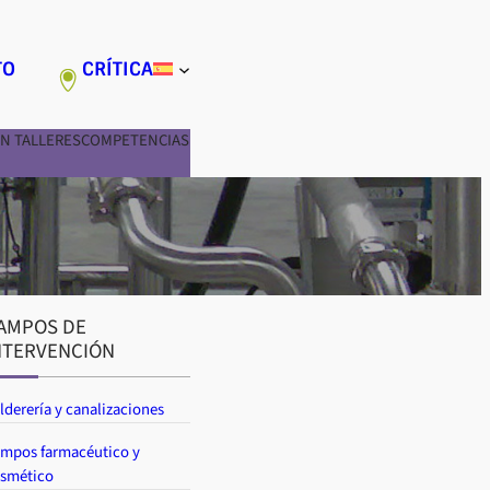
TO
CRÍTICA
N TALLERES
COMPETENCIAS
AMPOS DE
NTERVENCIÓN
lderería y canalizaciones
mpos farmacéutico y
smético