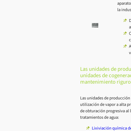
aparato
la indus
D
a
C
c
A
v
Las unidades de produ
unidades de cogenera
mantenimiento riguro
Las unidades de producción 
utilización de vapor a alta 
de obturación progresiva al l
tratamientos de agua:
Lixiviación química d