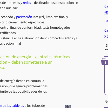
s de procesos y
redes
– destinados a su instalación en
Ca
tria nuclear:
ag
ecapado y
pasivación
integral, limpieza final y
Ca
condicionamiento específicos
ontrol final de conformidad, tests homologados,
Ca
ertificados
y 
sistencia en la elaboración de los procedimientos y su
alidación final
D
F
cción de energía – centrales térmicas,
ción – deben someterse a un
so.
de energía tienen en común la
presión, que genera problemáticas
ímite de las posibilidades de los
N
esde las calderas
a los tubos de