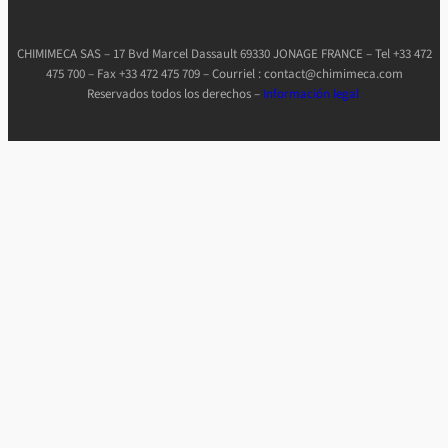
CHIMIMECA SAS – 17 Bvd Marcel Dassault 69330 JONAGE FRANCE – Tel +33 472
475 700 – Fax +33 472 475 709 – Courriel : contact@chimimeca.com
Reservados todos los derechos –
Información legal