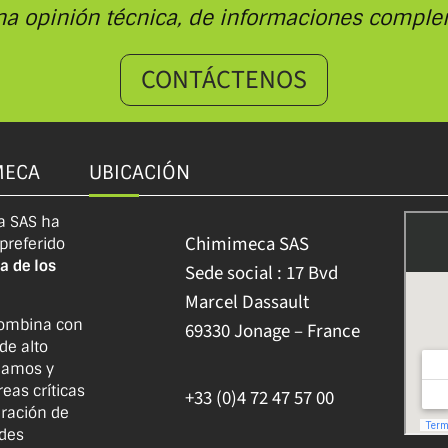
na opinión técnica, de informaciones comple
CONTÁCTENOS
MECA
UBICACIÓN
a SAS ha
Chimimeca SAS
 preferido
a de los
Sede social : 17 Bvd
Marcel Dassault
ombina con
69330 Jonage – France
de alto
lamos y
eas críticas
+33 (0)4 72 47 57 00
uración de
ades