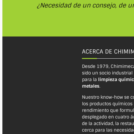
¿Necesidad de un consejo, de u
ACERCA DE CHIMI
Desde 1979, Chimimec
sido un socio industrial
para la
limpieza químic
metales
.
Nuestro know-how se c
los productos químicos 
rendimiento que formu
desplegado en cuatro ár
de la actividad, la resta
cerca para las necesid